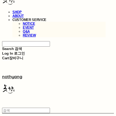
SHOP
ABOUT
CUSTOMER SERVICE
NOTICE
EVENT
Q&A
REVIEW
Search
검색
Log In
로그인
Cart
장바구니
nothyang