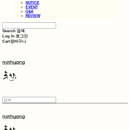
NOTICE
EVENT
Q&A
REVIEW
Search
검색
Log In
로그인
Cart
장바구니
nothyang
nothyang