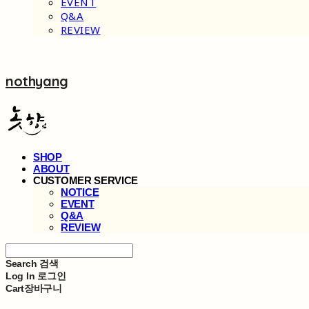
EVENT
Q&A
REVIEW
nothyang
SHOP
ABOUT
CUSTOMER SERVICE
NOTICE
EVENT
Q&A
REVIEW
Search
검색
Log In
로그인
Cart
장바구니