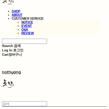
SHOP
ABOUT
CUSTOMER SERVICE
NOTICE
EVENT
Q&A
REVIEW
Search
검색
Log In
로그인
Cart
장바구니
nothyang