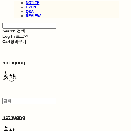
NOTICE
EVENT
Q&A
REVIEW
Search
검색
Log In
로그인
Cart
장바구니
nothyang
nothyang