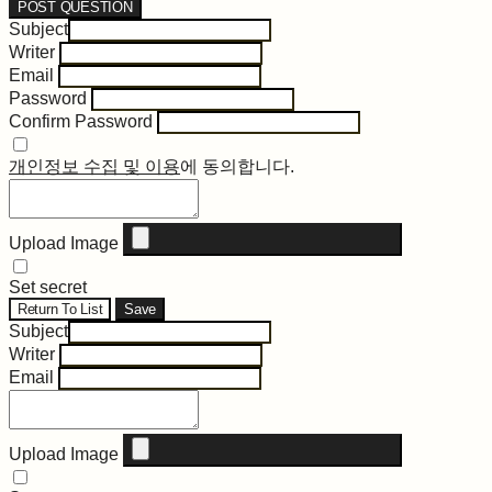
POST QUESTION
Subject
Writer
Email
Password
Confirm Password
개인정보 수집 및 이용
에 동의합니다.
Upload Image
Set secret
Return To List
Save
Subject
Writer
Email
Upload Image