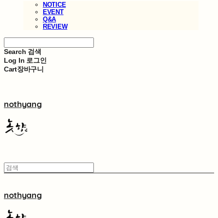
NOTICE
EVENT
Q&A
REVIEW
Search
검색
Log In
로그인
Cart
장바구니
nothyang
nothyang