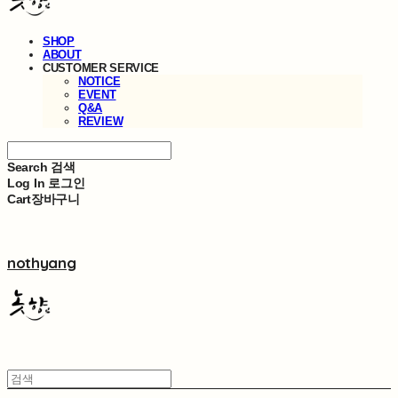
SHOP
ABOUT
CUSTOMER SERVICE
NOTICE
EVENT
Q&A
REVIEW
Search
검색
Log In
로그인
Cart
장바구니
nothyang