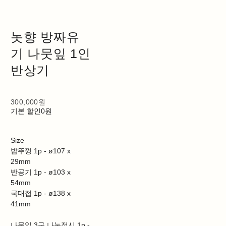
놋향 방짜유
기 나뭇잎 1인
반상기
300,000원
기본 할인
0원
Size
밥뚜껑 1p - ø107 x
29mm
반공기 1p - ø103 x
54mm
국대접 1p - ø138 x
41mm
나뭇잎 3구 나눔접시 1p -