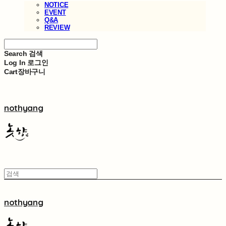
NOTICE
EVENT
Q&A
REVIEW
Search
검색
Log In
로그인
Cart
장바구니
nothyang
nothyang