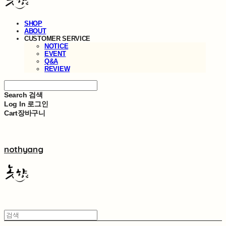
SHOP
ABOUT
CUSTOMER SERVICE
NOTICE
EVENT
Q&A
REVIEW
Search
검색
Log In
로그인
Cart
장바구니
nothyang