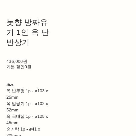
놋향 방짜유
기 1인 옥 단
반상기
436,000원
기본 할인
0원
Size
옥 밥뚜껑 1p - ø103 x
25mm
옥 밥공기 1p - ø102 x
52mm
옥 국대접 1p - ø125 x
45mm
숟가락 1p - ø41 x
208mm