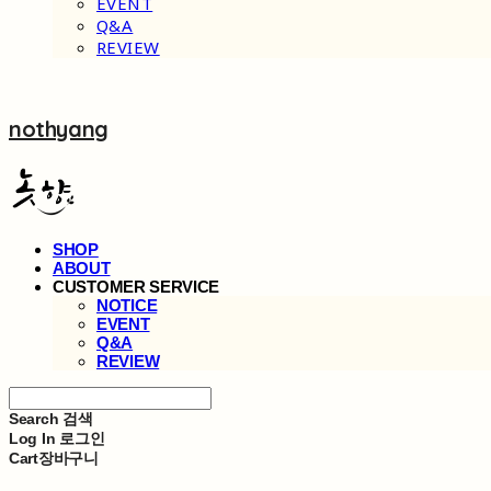
EVENT
Q&A
REVIEW
nothyang
SHOP
ABOUT
CUSTOMER SERVICE
NOTICE
EVENT
Q&A
REVIEW
Search
검색
Log In
로그인
Cart
장바구니