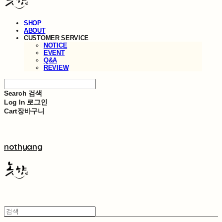
SHOP
ABOUT
CUSTOMER SERVICE
NOTICE
EVENT
Q&A
REVIEW
Search
검색
Log In
로그인
Cart
장바구니
nothyang