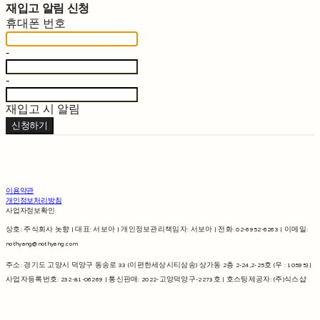
재입고 알림 신청
휴대폰 번호
-
-
재입고 시 알림
신청하기
이용약관
개인정보처리방침
사업자정보확인
상호: 주식회사 놋향 | 대표: 서보아 | 개인정보관리책임자: 서보아 | 전화: 02-6952-6263 | 이메일:
nothyang@nothyang.com
주소: 경기도 고양시 덕양구 동송로 33 (이편한세상시티삼송) 상가동 2층 2-24,2-25호 (우 : 10595) |
사업자등록번호:
232-81-06269
| 통신판매:
2022-고양덕양구-2273호
| 호스팅제공자: (주)식스샵