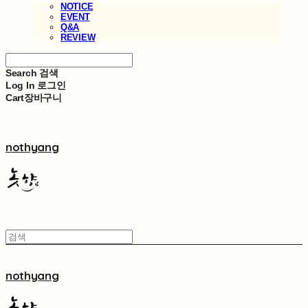
NOTICE
EVENT
Q&A
REVIEW
Search
검색
Log In
로그인
Cart
장바구니
nothyang
nothyang