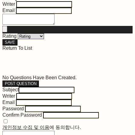
Writer
Email
Rating
SAVE
Return To List
No Questions Have Been Created.
POST QUESTION
Subject
Writer
Email
Password
Confirm Password
개인정보 수집 및 이용
에 동의합니다.