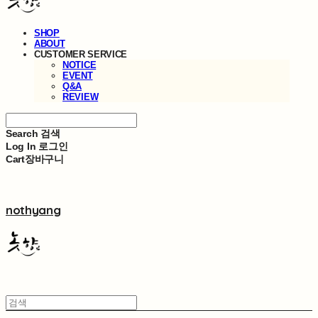
SHOP
ABOUT
CUSTOMER SERVICE
NOTICE
EVENT
Q&A
REVIEW
Search
검색
Log In
로그인
Cart
장바구니
nothyang