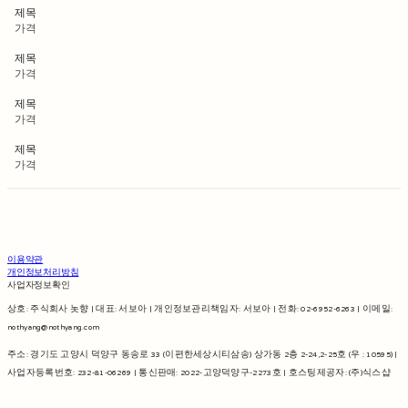
제목
가격
제목
가격
제목
가격
제목
가격
이용약관
개인정보처리방침
사업자정보확인
상호: 주식회사 놋향 | 대표: 서보아 | 개인정보관리책임자: 서보아 | 전화: 02-6952-6263 | 이메일:
nothyang@nothyang.com
주소: 경기도 고양시 덕양구 동송로 33 (이편한세상시티삼송) 상가동 2층 2-24,2-25호 (우 : 10595) |
사업자등록번호:
232-81-06269
| 통신판매:
2022-고양덕양구-2273호
| 호스팅제공자: (주)식스샵