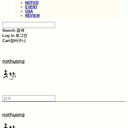
NOTICE
EVENT
Q&A
REVIEW
Search
검색
Log In
로그인
Cart
장바구니
nothyang
nothyang